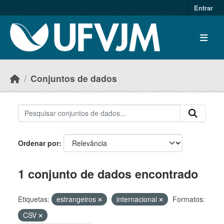
Skip to main content
Entrar
Conjuntos de dados
Ordenar por
1 conjunto de dados encontrado
Etiquetas:
estrangeiros
internacional
Formatos:
CSV