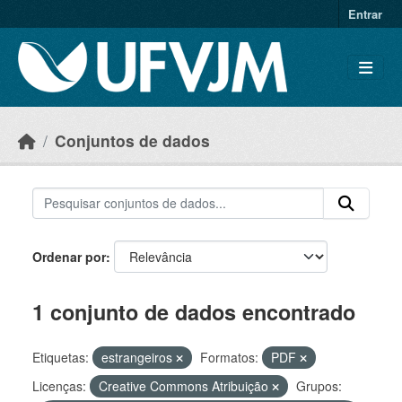
Skip to main content
Entrar
Conjuntos de dados
Ordenar por
1 conjunto de dados encontrado
Etiquetas:
estrangeiros
Formatos:
PDF
Licenças:
Creative Commons Atribuição
Grupos: