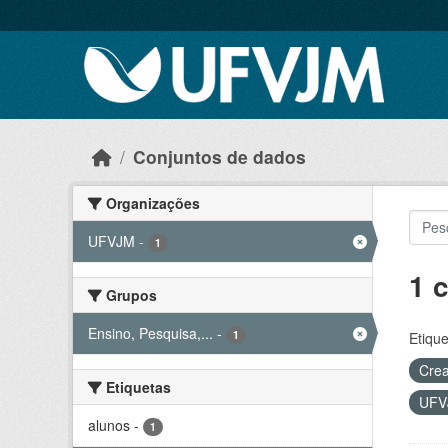
Skip to main content
Conjuntos de dados
Organizações
UFVJM
-
1
1 
Grupos
Ensino, Pesquisa,...
-
1
Etique
Crea
Etiquetas
UF
alunos
-
1