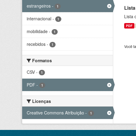
estrangeiros
-
1
Lista
Lista
internacional
-
1
PDF
mobilidade
-
1
recebidos
-
1
Você t
Formatos
CSV
-
1
PDF
-
1
Licenças
Creative Commons Atribuição
-
1