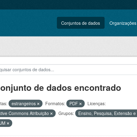
Conjuntos de dados
Organizações
conjunto de dados encontrado
tas:
estrangeiros
Formatos:
PDF
Licenças:
tive Commons Atribuição
Grupos:
Ensino, Pesquisa, Extensão e 
VJM