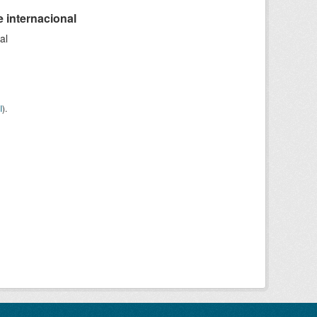
 internacional
al
I
).