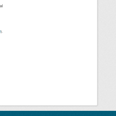
al
I
).