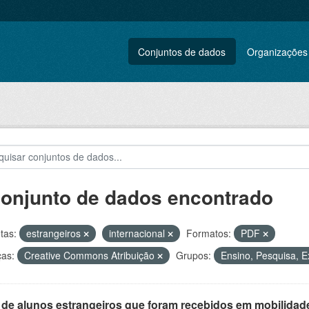
Conjuntos de dados
Organizações
conjunto de dados encontrado
tas:
estrangeiros
internacional
Formatos:
PDF
ças:
Creative Commons Atribuição
Grupos:
Ensino, Pesquisa, E
 de alunos estrangeiros que foram recebidos em mobilidade