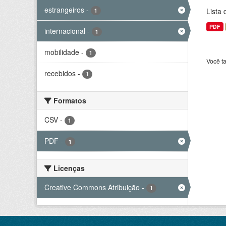
estrangeiros
-
Lista
1
PDF
internacional
-
1
mobilidade
-
1
Você t
recebidos
-
1
Formatos
CSV
-
1
PDF
-
1
Licenças
Creative Commons Atribuição
-
1