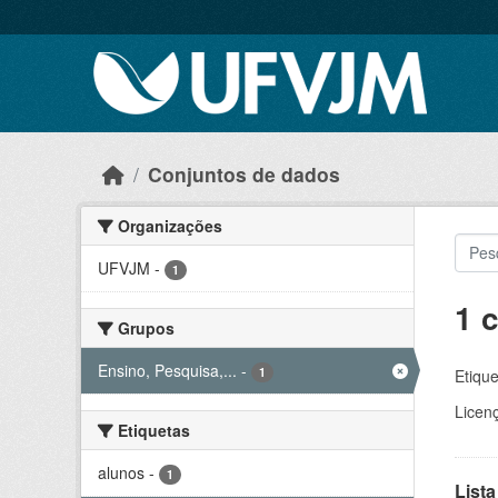
Skip to main content
Conjuntos de dados
Organizações
UFVJM
-
1
1 
Grupos
Ensino, Pesquisa,...
-
1
Etique
Licen
Etiquetas
alunos
-
1
Lista