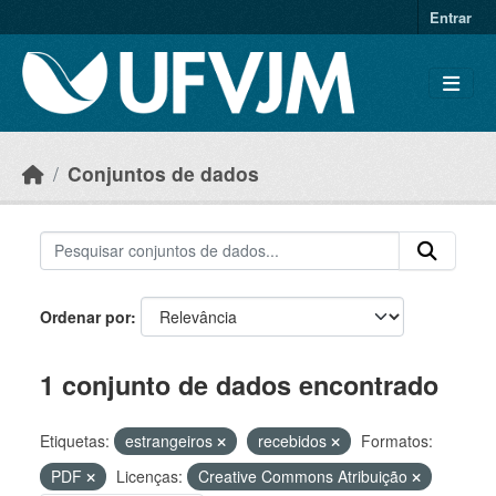
Skip to main content
Entrar
Conjuntos de dados
Ordenar por
1 conjunto de dados encontrado
Etiquetas:
estrangeiros
recebidos
Formatos:
PDF
Licenças:
Creative Commons Atribuição