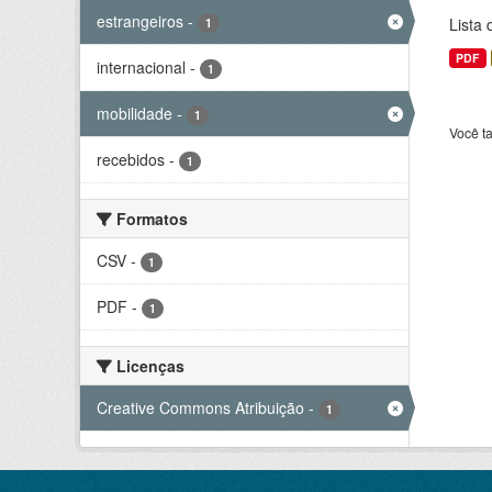
estrangeiros
-
Lista
1
PDF
internacional
-
1
mobilidade
-
1
Você t
recebidos
-
1
Formatos
CSV
-
1
PDF
-
1
Licenças
Creative Commons Atribuição
-
1