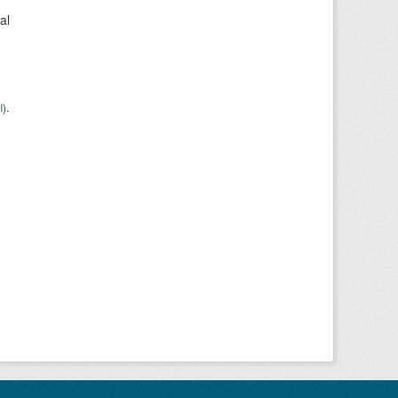
al
I
).