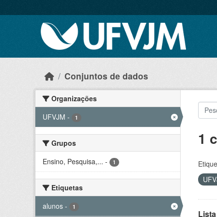
Skip to main content
Conjuntos de dados
Organizações
UFVJM
-
1
1 
Grupos
Ensino, Pesquisa,...
-
1
Etique
UF
Etiquetas
alunos
-
1
Lista