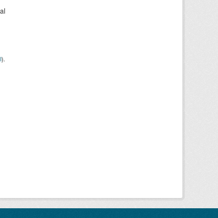
al
I
).