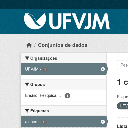
Skip to main content
Conjuntos de dados
Organizações
UFVJM
-
1
1 
Grupos
Ensino, Pesquisa,...
-
1
Etique
UF
Etiquetas
alunos
-
1
Lista