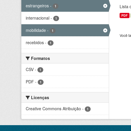
estrangeiros
-
Lista
1
PDF
internacional
-
1
mobilidade
-
1
Você t
recebidos
-
1
Formatos
CSV
-
1
PDF
-
1
Licenças
Creative Commons Atribuição
-
1