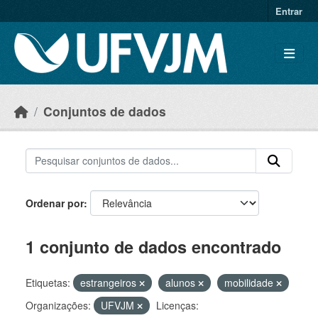
Skip to main content
Entrar
Conjuntos de dados
Ordenar por
1 conjunto de dados encontrado
Etiquetas:
estrangeiros
alunos
mobilidade
Organizações:
UFVJM
Licenças: