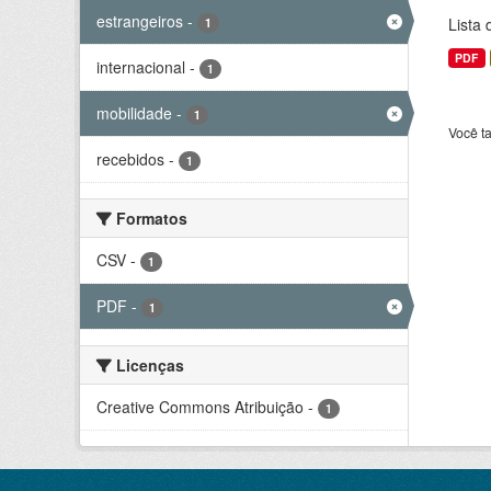
estrangeiros
-
Lista
1
PDF
internacional
-
1
mobilidade
-
1
Você t
recebidos
-
1
Formatos
CSV
-
1
PDF
-
1
Licenças
Creative Commons Atribuição
-
1