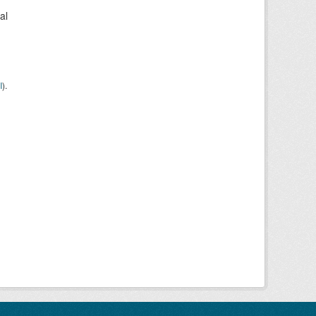
al
I
).