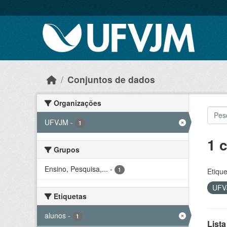
Skip to main content
Conjuntos de dados
Organizações
UFVJM
-
1
1 
Grupos
Ensino, Pesquisa,...
-
1
Etique
UF
Etiquetas
alunos
-
1
Lista