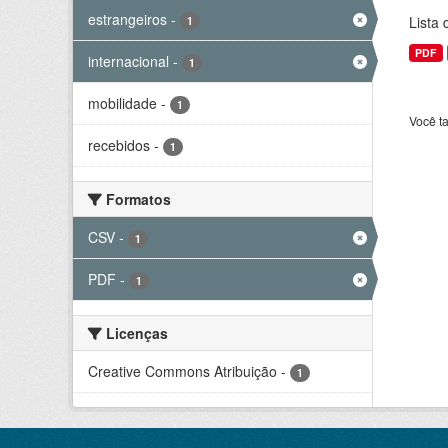
estrangeiros
-
Lista
1
PDF
internacional
-
1
mobilidade
-
1
Você t
recebidos
-
1
Formatos
CSV
-
1
PDF
-
1
Licenças
Creative Commons Atribuição
-
1