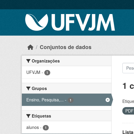
Skip to main content
Conjuntos de dados
Organizações
UFVJM
-
1
1 
Grupos
Ensino, Pesquisa,...
-
1
Etique
PD
Etiquetas
alunos
-
1
Lista