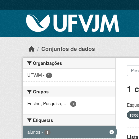
Skip to main content
Conjuntos de dados
Organizações
UFVJM
-
1
1 
Grupos
Ensino, Pesquisa,...
-
1
Etique
rece
Etiquetas
alunos
-
1
Lista