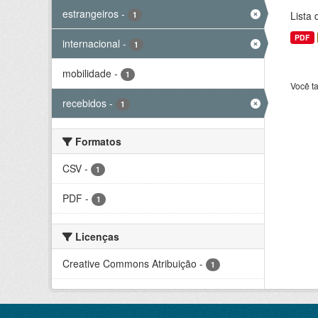
estrangeiros
-
Lista
1
PDF
internacional
-
1
mobilidade
-
1
Você t
recebidos
-
1
Formatos
CSV
-
1
PDF
-
1
Licenças
Creative Commons Atribuição
-
1