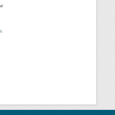
al
I
).