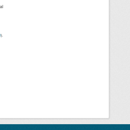
al
I
).