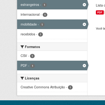
estrangeiros
-
Lista
1
PDF
internacional
-
1
mobilidade
-
1
Você t
recebidos
-
1
Formatos
CSV
-
1
PDF
-
1
Licenças
Creative Commons Atribuição
-
1