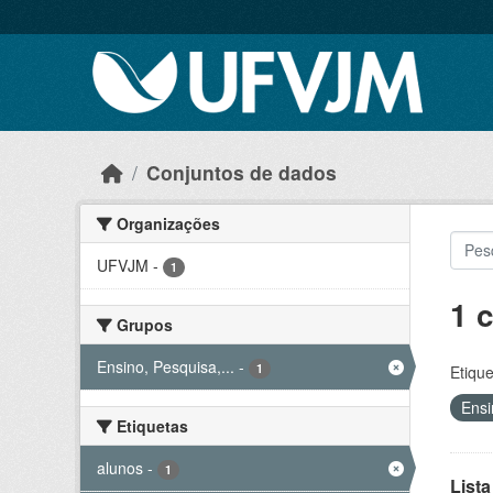
Skip to main content
Conjuntos de dados
Organizações
UFVJM
-
1
1 
Grupos
Ensino, Pesquisa,...
-
1
Etique
Ensi
Etiquetas
alunos
-
1
Lista