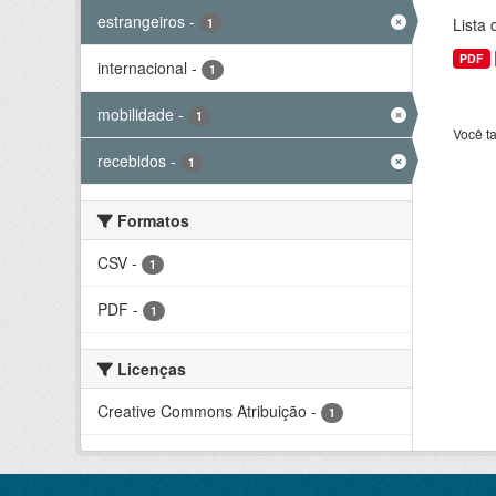
estrangeiros
-
Lista
1
PDF
internacional
-
1
mobilidade
-
1
Você t
recebidos
-
1
Formatos
CSV
-
1
PDF
-
1
Licenças
Creative Commons Atribuição
-
1