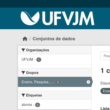
Skip to main content
Conjuntos de dados
Organizações
UFVJM
-
1
1 
Grupos
Ensino, Pesquisa,...
-
1
Etique
Ensi
Etiquetas
alunos
-
1
Lista