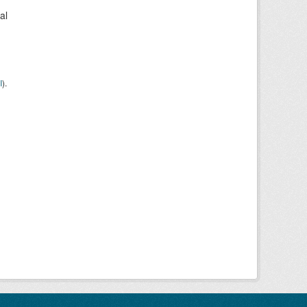
al
I
).