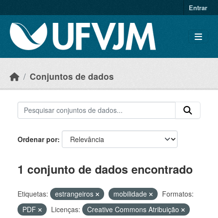
Skip to main content
Entrar
Conjuntos de dados
Ordenar por
1 conjunto de dados encontrado
Etiquetas:
estrangeiros
mobilidade
Formatos:
PDF
Licenças:
Creative Commons Atribuição