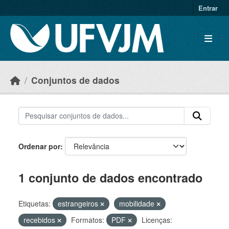
Skip to main content
Entrar
Conjuntos de dados
Ordenar por
1 conjunto de dados encontrado
Etiquetas:
estrangeiros
mobilidade
recebidos
Formatos:
PDF
Licenças: