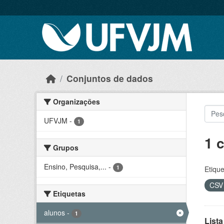
Skip to main content
Conjuntos de dados
Organizações
UFVJM
-
1
1 
Grupos
Ensino, Pesquisa,...
-
1
Etique
CS
Etiquetas
alunos
-
1
Lista