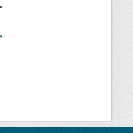
al
I
).