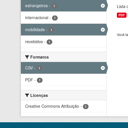
estrangeiros
-
Lista
1
PDF
internacional
-
1
mobilidade
-
1
Você t
recebidos
-
1
Formatos
CSV
-
1
PDF
-
1
Licenças
Creative Commons Atribuição
-
1