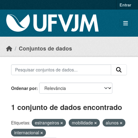
Skip to main content
Entrar
Conjuntos de dados
Ordenar por
1 conjunto de dados encontrado
Etiquetas:
estrangeiros
mobilidade
alunos
internacional