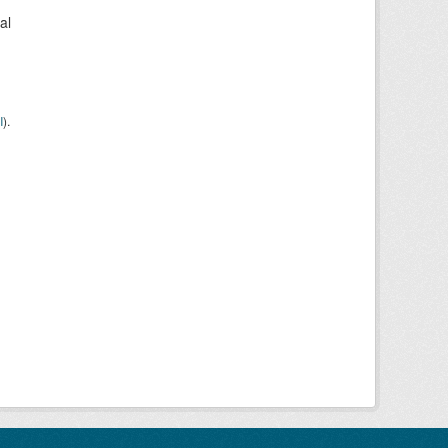
al
I
).