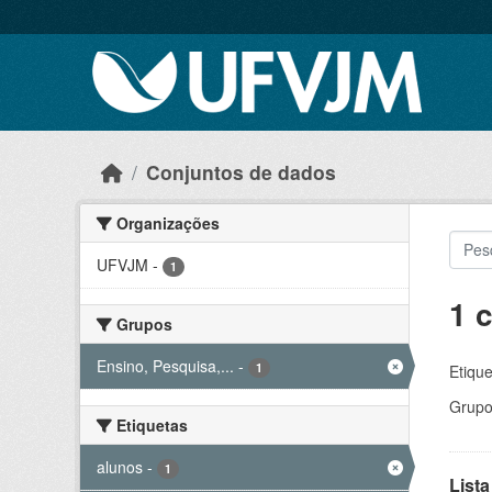
Skip to main content
Conjuntos de dados
Organizações
UFVJM
-
1
1 
Grupos
Ensino, Pesquisa,...
-
1
Etique
Grupo
Etiquetas
alunos
-
1
Lista