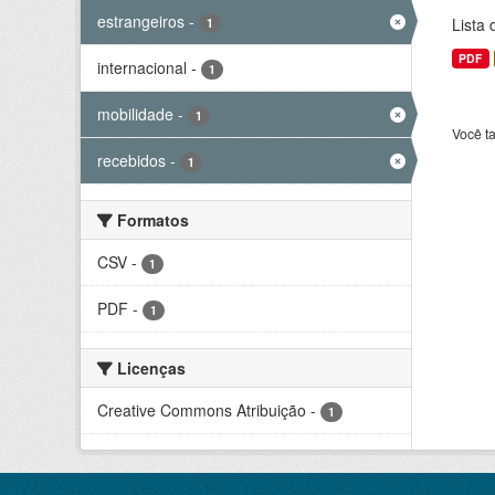
estrangeiros
-
Lista
1
PDF
internacional
-
1
mobilidade
-
1
Você t
recebidos
-
1
Formatos
CSV
-
1
PDF
-
1
Licenças
Creative Commons Atribuição
-
1