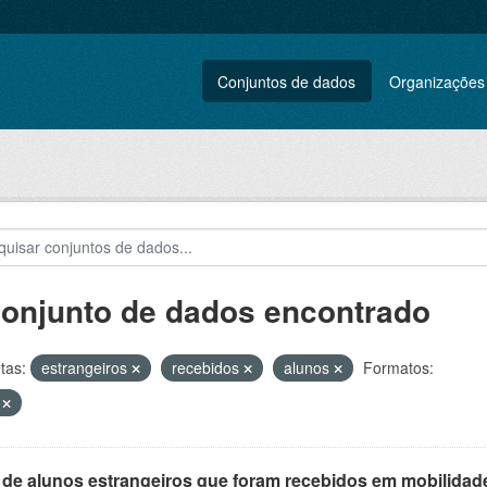
Conjuntos de dados
Organizações
conjunto de dados encontrado
tas:
estrangeiros
recebidos
alunos
Formatos:
V
 de alunos estrangeiros que foram recebidos em mobilidade