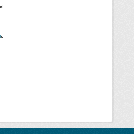
al
I
).