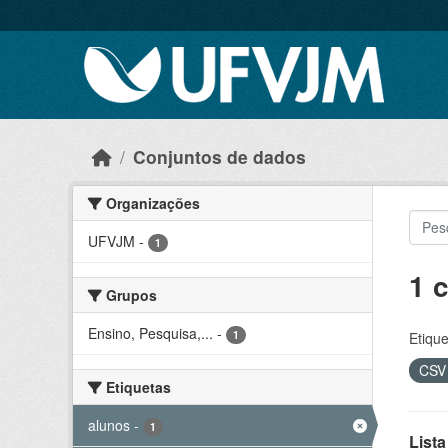
Skip to main content
Conjuntos de dados
Organizações
UFVJM
-
1
1 
Grupos
Ensino, Pesquisa,...
-
1
Etique
CS
Etiquetas
alunos
-
1
Lista