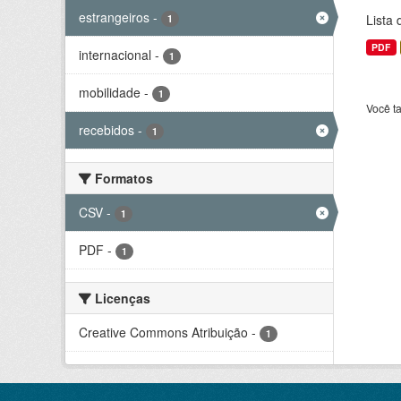
estrangeiros
-
Lista
1
PDF
internacional
-
1
mobilidade
-
1
Você t
recebidos
-
1
Formatos
CSV
-
1
PDF
-
1
Licenças
Creative Commons Atribuição
-
1