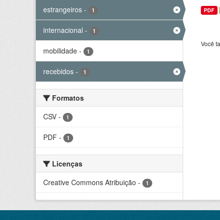
estrangeiros
-
1
PDF
internacional
-
1
Você t
mobilidade
-
1
recebidos
-
1
Formatos
CSV
-
1
PDF
-
1
Licenças
Creative Commons Atribuição
-
1