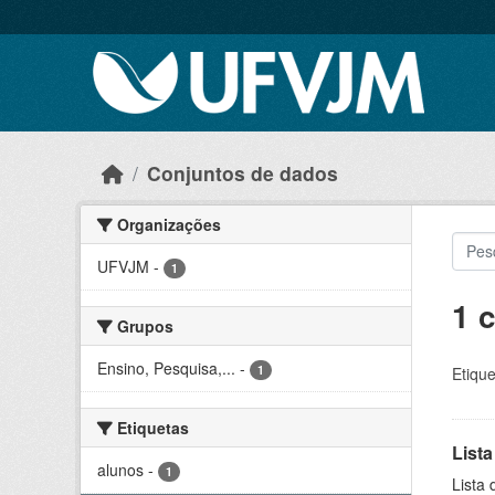
Skip to main content
Conjuntos de dados
Organizações
UFVJM
-
1
1 
Grupos
Ensino, Pesquisa,...
-
1
Etique
Etiquetas
Lista
alunos
-
1
Lista