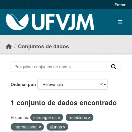
Skip to main content
Entrar
Conjuntos de dados
Ordenar por
1 conjunto de dados encontrado
Etiquetas:
estrangeiros
recebidos
internacional
alunos