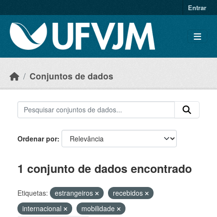
Skip to main content
Entrar
Conjuntos de dados
Ordenar por
1 conjunto de dados encontrado
Etiquetas:
estrangeiros
recebidos
internacional
mobilidade