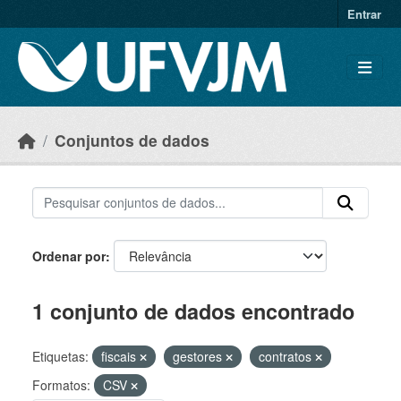
Skip to main content
Entrar
Conjuntos de dados
Ordenar por
1 conjunto de dados encontrado
Etiquetas:
fiscais
gestores
contratos
Formatos:
CSV