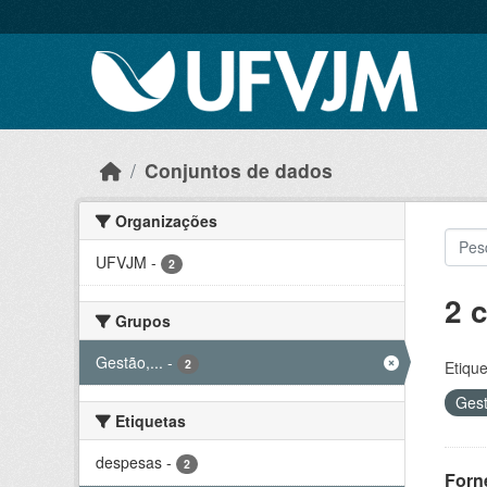
Skip to main content
Conjuntos de dados
Organizações
UFVJM
-
2
2 
Grupos
Gestão,...
-
2
Etique
Gest
Etiquetas
despesas
-
2
Forn