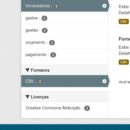
fornecedores
-
Exibe
2
Detal
gastos
-
2
CSV
gestão
-
2
Forn
orçamento
-
2
Exibe
Detal
pagamento
-
2
CSV
Formatos
CSV
-
2
Você t
Licenças
Creative Commons Atribuição
-
2