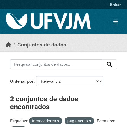
Skip to main content
Entrar
Conjuntos de dados
Ordenar por
2 conjuntos de dados
encontrados
Etiquetas:
fornecedores
pagamento
Formatos: