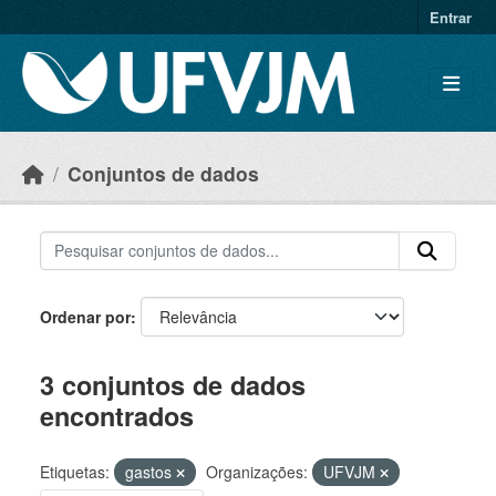
Skip to main content
Entrar
Conjuntos de dados
Ordenar por
3 conjuntos de dados
encontrados
Etiquetas:
gastos
Organizações:
UFVJM