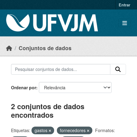
Skip to main content
Entrar
Conjuntos de dados
Ordenar por
2 conjuntos de dados
encontrados
Etiquetas:
gastos
fornecedores
Formatos: