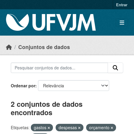
Skip to main content
Entrar
Conjuntos de dados
Ordenar por
2 conjuntos de dados
encontrados
Etiquetas:
gastos
despesas
orçamento