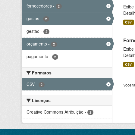
fornecedores
-
Exibe
2
Detal
gastos
-
2
CSV
gestão
-
2
Forn
orçamento
-
2
Exibe
Detal
pagamento
-
2
CSV
Formatos
CSV
-
2
Você t
Licenças
Creative Commons Atribuição
-
2