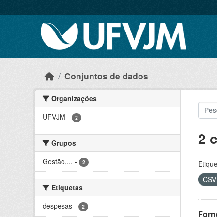
Skip to main content
Conjuntos de dados
Organizações
UFVJM
-
2
2 
Grupos
Gestão,...
-
2
Etique
CS
Etiquetas
despesas
-
2
Forn