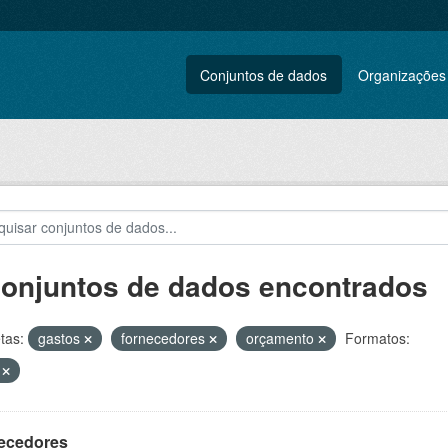
Conjuntos de dados
Organizações
conjuntos de dados encontrados
tas:
gastos
fornecedores
orçamento
Formatos:
V
ecedores