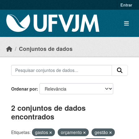
Skip to main content
Entrar
Conjuntos de dados
Ordenar por
2 conjuntos de dados
encontrados
Etiquetas:
gastos
orçamento
gestão