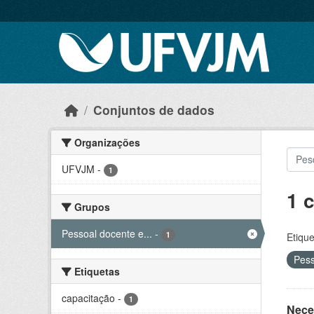
Skip to main content
Conjuntos de dados
Organizações
UFVJM
-
1
1 
Grupos
Pessoal docente e...
-
1
Etique
Pess
Etiquetas
capacitação
-
1
Nece