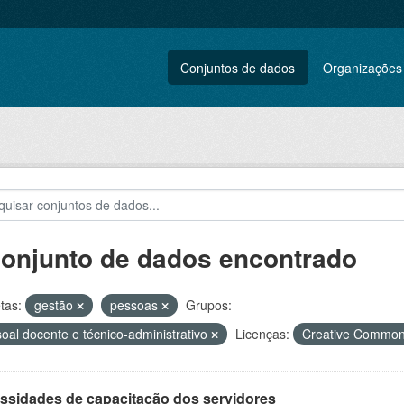
Conjuntos de dados
Organizações
conjunto de dados encontrado
tas:
gestão
pessoas
Grupos:
oal docente e técnico-administrativo
Licenças:
Creative Common
ssidades de capacitação dos servidores