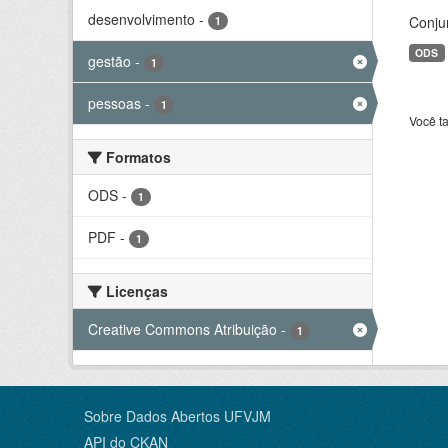
desenvolvimento
-
Conju
1
ODS
gestão
-
1
pessoas
-
1
Você t
Formatos
ODS
-
1
PDF
-
1
Licenças
Creative Commons Atribuição
-
1
Sobre Dados Abertos UFVJM
API do CKAN