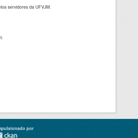
elos servidores da UFVJM.
I
).
mpulsionado por