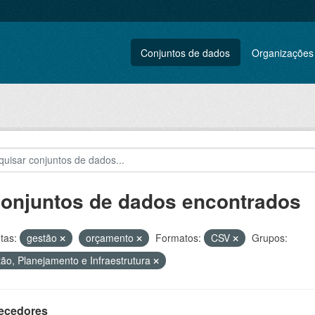
Conjuntos de dados
Organizações
conjuntos de dados encontrados
tas:
gestão
orçamento
Formatos:
CSV
Grupos:
ão, Planejamento e Infraestrutura
ecedores