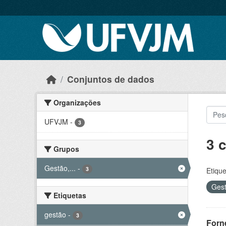
Skip to main content
Conjuntos de dados
Organizações
UFVJM
-
3
3 
Grupos
Gestão,...
-
3
Etique
Gest
Etiquetas
gestão
-
3
Forn