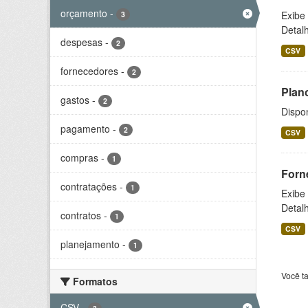
orçamento
-
Exibe
3
Detal
despesas
-
2
CSV
fornecedores
-
2
Plan
gastos
-
2
Dispo
pagamento
-
2
CSV
compras
-
1
Forn
contratações
-
1
Exibe
Detal
contratos
-
1
CSV
planejamento
-
1
Você t
Formatos
CSV
-