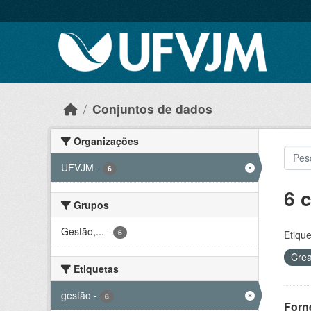
Skip to main content
Conjuntos de dados
Organizações
UFVJM
-
6
6 
Grupos
Gestão,...
-
6
Etique
Crea
Etiquetas
gestão
-
6
Forn