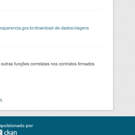
ransparencia.gov.br/download-de-dados/viagens
 outras funções correlatas nos contratos firmados
I
).
mpulsionado por