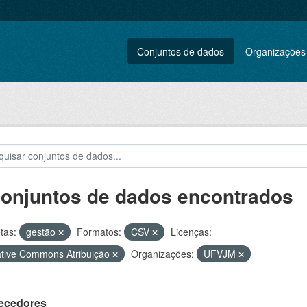
Conjuntos de dados
Organizações
conjuntos de dados encontrados
tas:
gestão
Formatos:
CSV
Licenças:
tive Commons Atribuição
Organizações:
UFVJM
ecedores