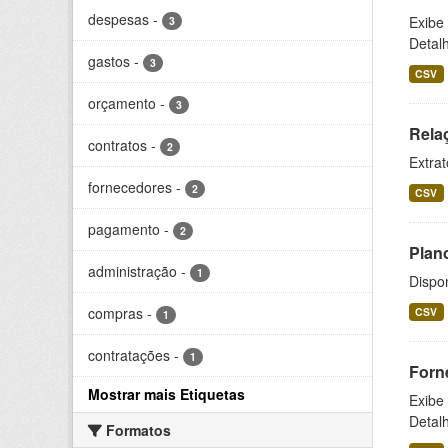
despesas
-
Exibe
3
Detal
gastos
-
3
CSV
orçamento
-
3
Rela
contratos
-
2
Extrat
fornecedores
-
2
CSV
pagamento
-
2
Plan
administração
-
1
Dispo
compras
-
CSV
1
contratações
-
1
Forn
Mostrar mais Etiquetas
Exibe
Detal
Formatos