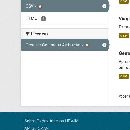
CSV
CSV
-
6
HTML
-
Viag
1
Extrat
Licenças
CSV
Creative Commons Atribuição
-
6
Gesto
Aprese
entre
CSV
Você t
Sobre Dados Abertos UFVJM
API do CKAN