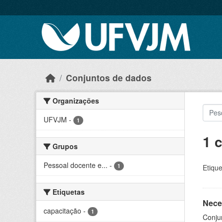
Skip to main content
Conjuntos de dados
Organizações
UFVJM
-
1
1 
Grupos
Pessoal docente e...
-
1
Etique
Etiquetas
Nece
capacitação
-
1
Conju