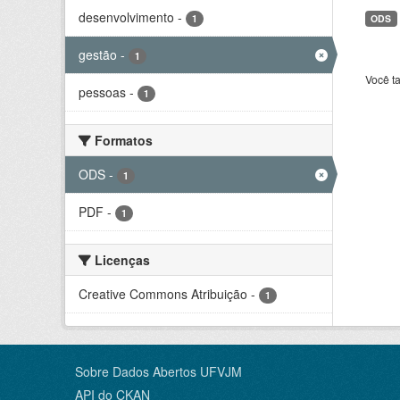
desenvolvimento
-
1
ODS
gestão
-
1
Você t
pessoas
-
1
Formatos
ODS
-
1
PDF
-
1
Licenças
Creative Commons Atribuição
-
1
Sobre Dados Abertos UFVJM
API do CKAN