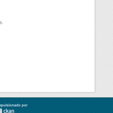
I
).
mpulsionado por