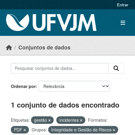
Skip to main content
Entrar
Conjuntos de dados
Ordenar por
1 conjunto de dados encontrado
Etiquetas:
gestão
incidentes
Formatos:
PDF
Grupos:
Integridade e Gestão de Riscos