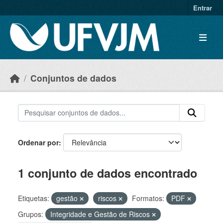
Skip to main content
Entrar
Conjuntos de dados
Ordenar por
1 conjunto de dados encontrado
Etiquetas:
gestão
riscos
Formatos:
PDF
Grupos:
Integridade e Gestão de Riscos