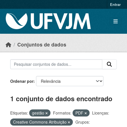
Skip to main content
Entrar
Conjuntos de dados
Ordenar por
1 conjunto de dados encontrado
Etiquetas:
gestão
Formatos:
PDF
Licenças:
Creative Commons Atribuição
Grupos: