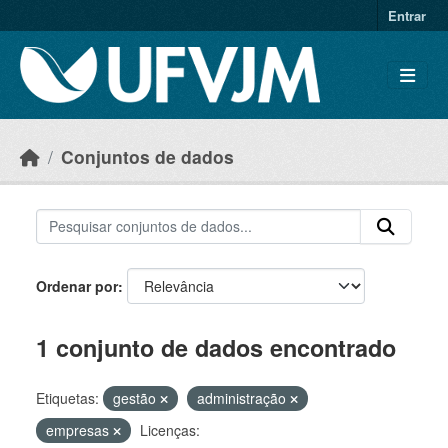
Skip to main content
Entrar
Conjuntos de dados
Ordenar por
1 conjunto de dados encontrado
Etiquetas:
gestão
administração
empresas
Licenças: