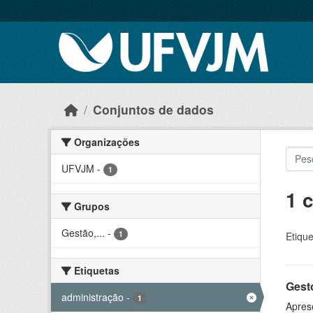
Skip to main content
Conjuntos de dados
Organizações
UFVJM
-
1
1 
Grupos
Gestão,...
-
1
Etique
Etiquetas
Gesto
administração
-
1
Aprese