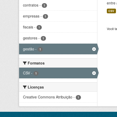
entre
contratos
-
1
CSV
empresas
-
1
fiscais
-
1
Você t
gestores
-
1
gestão
-
1
Formatos
CSV
-
1
Licenças
Creative Commons Atribuição
-
1