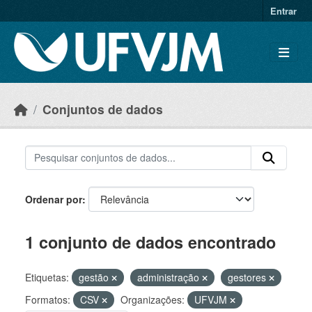
Skip to main content
Entrar
Conjuntos de dados
Ordenar por
1 conjunto de dados encontrado
Etiquetas:
gestão
administração
gestores
Formatos:
CSV
Organizações:
UFVJM