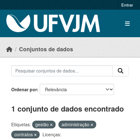
Skip to main content
Entrar
Conjuntos de dados
Ordenar por
1 conjunto de dados encontrado
Etiquetas:
gestão
administração
contratos
Licenças: