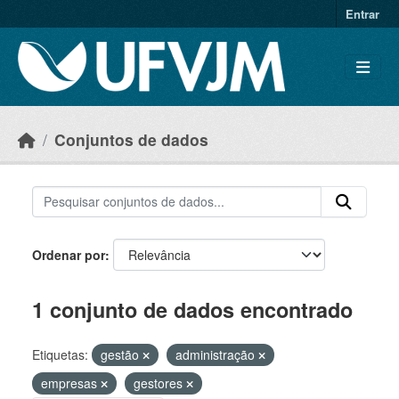
Skip to main content
Entrar
Conjuntos de dados
Ordenar por
1 conjunto de dados encontrado
Etiquetas:
gestão
administração
empresas
gestores