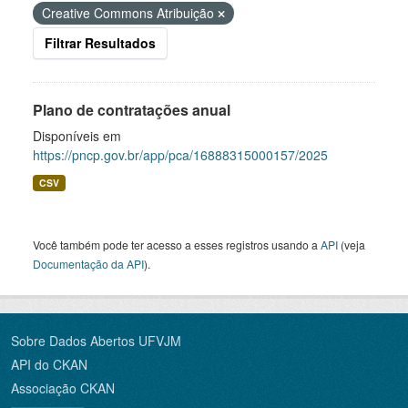
Creative Commons Atribuição
Filtrar Resultados
Plano de contratações anual
Disponíveis em
https://pncp.gov.br/app/pca/16888315000157/2025
CSV
Você também pode ter acesso a esses registros usando a
API
(veja
Documentação da API
).
Sobre Dados Abertos UFVJM
API do CKAN
Associação CKAN