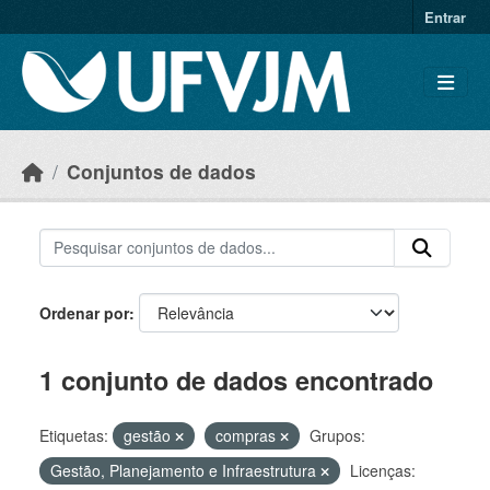
Skip to main content
Entrar
Conjuntos de dados
Ordenar por
1 conjunto de dados encontrado
Etiquetas:
gestão
compras
Grupos:
Gestão, Planejamento e Infraestrutura
Licenças: