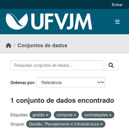
Skip to main content
Entrar
Conjuntos de dados
Ordenar por
1 conjunto de dados encontrado
Etiquetas:
gestão
compras
contratações
Grupos:
Gestão, Planejamento e Infraestrutura