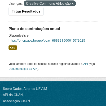
Licenças:
Creative Commons Atribuição
Filtrar Resultados
Plano de contratações anual
Disponíveis em
https://pncp.gov.br/app/pca/16888315000157/2025
CSV
Você também pode ter acesso a esses registros usando a
API
(veja
Documentação da API
).
Sobre Dados Abertos UFVJM
API do CKAN
Associação CKAN