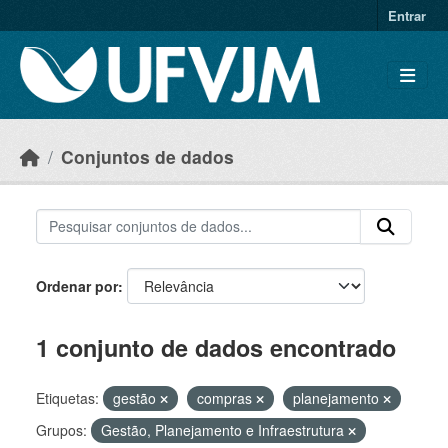
Skip to main content
Entrar
Conjuntos de dados
Ordenar por
1 conjunto de dados encontrado
Etiquetas:
gestão
compras
planejamento
Grupos:
Gestão, Planejamento e Infraestrutura