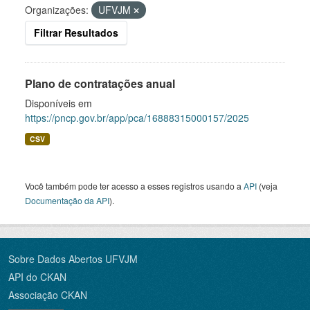
Organizações:
UFVJM
Filtrar Resultados
Plano de contratações anual
Disponíveis em
https://pncp.gov.br/app/pca/16888315000157/2025
CSV
Você também pode ter acesso a esses registros usando a
API
(veja
Documentação da API
).
Sobre Dados Abertos UFVJM
API do CKAN
Associação CKAN