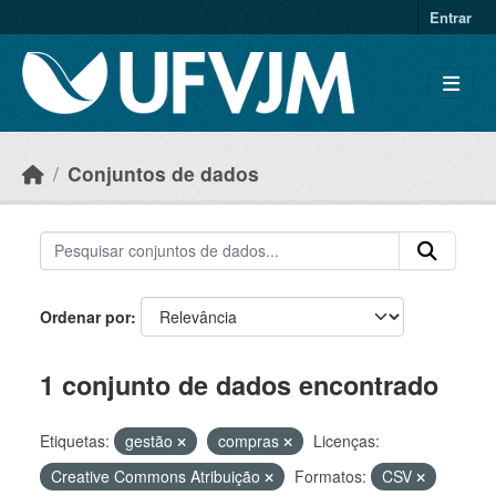
Skip to main content
Entrar
Conjuntos de dados
Ordenar por
1 conjunto de dados encontrado
Etiquetas:
gestão
compras
Licenças:
Creative Commons Atribuição
Formatos:
CSV