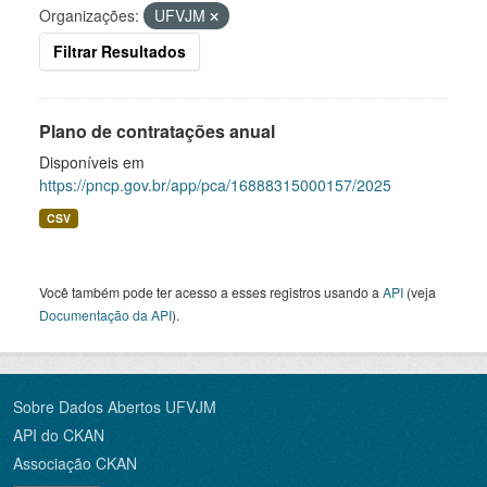
Organizações:
UFVJM
Filtrar Resultados
Plano de contratações anual
Disponíveis em
https://pncp.gov.br/app/pca/16888315000157/2025
CSV
Você também pode ter acesso a esses registros usando a
API
(veja
Documentação da API
).
Sobre Dados Abertos UFVJM
API do CKAN
Associação CKAN