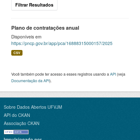
Filtrar Resultados
Plano de contratações anual
Disponíveis em
https://pncp.gov.br/app/pca/16888315000157/2025
CSV
Você também pode ter acesso a esses registros usando a
API
(veja
Documentação da API
).
Sobre Dados Abertos UFVJM
API do CKAN
Associação CKAN
Impulsionado por