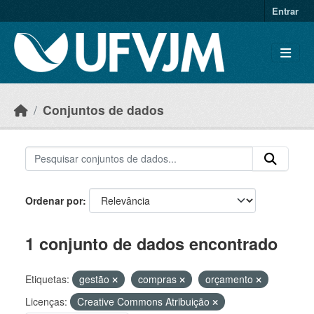
Skip to main content
Entrar
Conjuntos de dados
Ordenar por
1 conjunto de dados encontrado
Etiquetas:
gestão
compras
orçamento
Licenças:
Creative Commons Atribuição