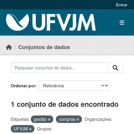
Skip to main content
Entrar
Conjuntos de dados
Ordenar por
1 conjunto de dados encontrado
Etiquetas:
gestão
compras
Organizações:
UFVJM
Grupos: