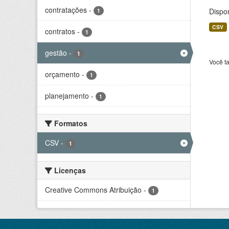
contratações
-
Dispo
1
CSV
contratos
-
1
gestão
-
1
Você t
orçamento
-
1
planejamento
-
1
Formatos
CSV
-
1
Licenças
Creative Commons Atribuição
-
1