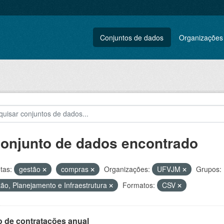
Conjuntos de dados
Organizações
conjunto de dados encontrado
tas:
gestão
compras
Organizações:
UFVJM
Grupos:
ão, Planejamento e Infraestrutura
Formatos:
CSV
o de contratações anual