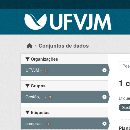
Skip to main content
Conjuntos de dados
Organizações
UFVJM
-
1
1 
Grupos
Gestão,...
-
1
Etique
Gest
Etiquetas
compras
-
1
Plan