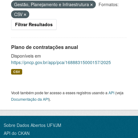
Gestão, Planejamento e Infraestrutura
Formatos:
CSV
Filtrar Resultados
Plano de contratações anual
Disponíveis em
https://pncp.gov.br/app/pca/16888315000157/2025
CSV
Você também pode ter acesso a esses registros usando a
API
(veja
Documentação da API
).
Sobre Dados Abertos UFVJM
API do CKAN