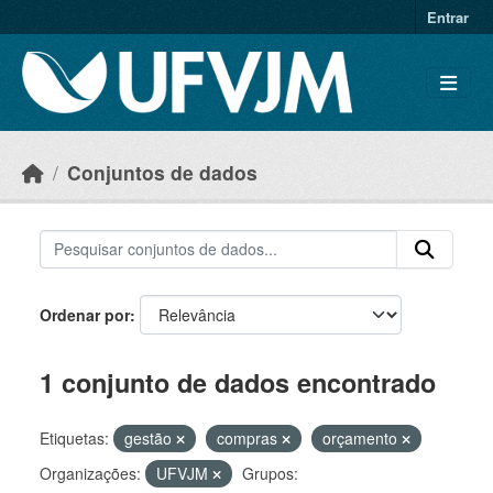
Skip to main content
Entrar
Conjuntos de dados
Ordenar por
1 conjunto de dados encontrado
Etiquetas:
gestão
compras
orçamento
Organizações:
UFVJM
Grupos: